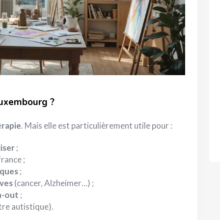
 Luxembourg ?
érapie
. Mais elle est particulièrement utile pour :
iser
;
rance ;
ques
;
aves
(cancer, Alzheimer…) ;
n-out
;
tre autistique).