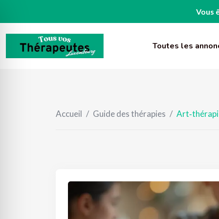
Vous ê
Skip
to
Toutes les annon
content
Accueil
/
Guide des thérapies
/
Art‑thérapi