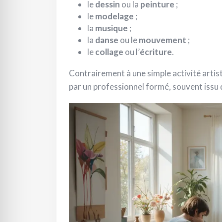
le
dessin
ou la
peinture
;
le
modelage
;
la
musique
;
la
danse
ou le
mouvement
;
le
collage
ou l’
écriture
.
Contrairement à une simple activité artisti
par un professionnel formé, souvent issu d