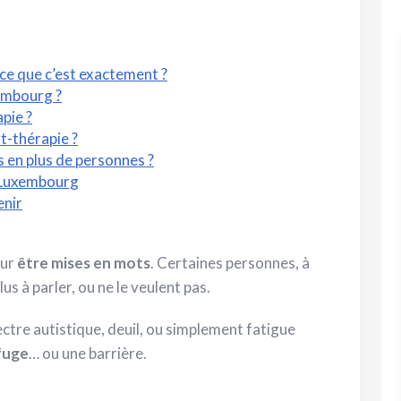
ce que c’est exactement ?
xembourg ?
apie ?
t-thérapie ?
s en plus de personnes ?
u Luxembourg
enir
ur
être mises en mots
. Certaines personnes, à
lus à parler, ou ne le veulent pas.
tre autistique, deuil, ou simplement fatigue
fuge
… ou une barrière.