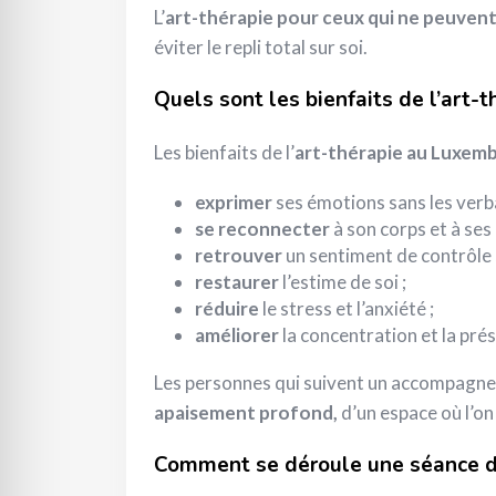
L’
art-thérapie pour ceux qui ne peuvent
éviter le repli total sur soi.
Quels sont les bienfaits de l’art-t
Les bienfaits de l’
art-thérapie au Luxem
exprimer
ses émotions sans les verba
se reconnecter
à son corps et à ses 
retrouver
un sentiment de contrôle 
restaurer
l’estime de soi ;
réduire
le stress et l’anxiété ;
améliorer
la concentration et la prés
Les personnes qui suivent un accompagn
apaisement profond,
d’un espace où l’on 
Comment se déroule une séance d’