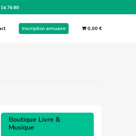
 16 76 80
act
Inscription annuaire
0,00 €
Boutique Livre &
Musique