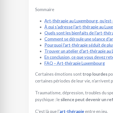
Sommaire
Art‑thérapie au Luxembourg, qu’est-
À qui s’adresse l’art-thérapie au Lu
Quels sont les bienfaits de l’art-thér
Comment se déroule une séance d’ar
Pourquoi l’art-thérapie séduit de plu
Trouver un atelier d’art‑thérapie a
En conclusion, ce que vous devez ret
FAQ – Art-thérapie Luxembourg
Certaines émotions sont
trop lourdes
po
certaines périodes de leur vie, n’arrivent p
Traumatisme, dépression, troubles du spec
psychique : le
silence peut devenir un re
C’est là que l’
art-thérapie
entre en jeu.