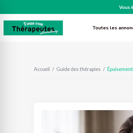
Vous ê
Skip
to
Toutes les annon
content
Accueil
/
Guide des thérapies
/
Épuisement 