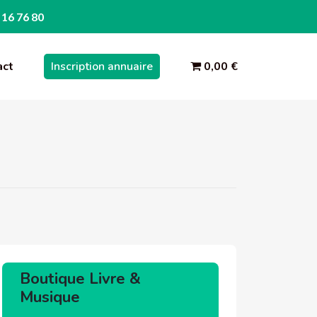
 16 76 80
act
Inscription annuaire
0,00 €
Boutique Livre &
Musique