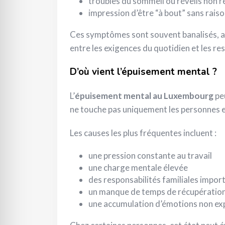
troubles du sommeil ou réveils non 
impression d’être “à bout” sans rais
Ces symptômes sont souvent banalisés, alo
entre les exigences du quotidien et les re
D’où vient l’épuisement mental ?
L’
épuisement mental au Luxembourg
peu
ne touche pas uniquement les personnes en
Les causes les plus fréquentes incluent :
une pression constante au travail
une charge mentale élevée
des responsabilités familiales impor
un manque de temps de récupératio
une accumulation d’émotions non ex