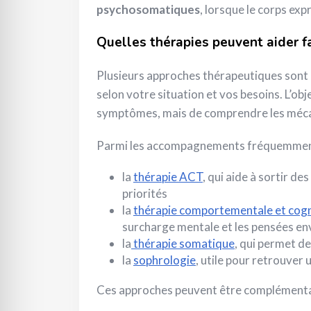
psychosomatiques
, lorsque le corps expr
Quelles thérapies peuvent aider 
Plusieurs approches thérapeutiques sont 
selon votre situation et vos besoins. L’obj
symptômes, mais de comprendre les mécan
Parmi les accompagnements fréquemmen
la
thérapie ACT
, qui aide à sortir d
priorités
la
thérapie comportementale et cogn
surcharge mentale et les pensées en
la
thérapie somatique
, qui permet d
la
sophrologie
, utile pour retrouver
Ces approches peuvent être complémentair