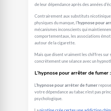
de leur dépendance après des années d’éc
Contrairement aux substituts nicotiniqu
physiques du manque, l’
hypnose pour ar
mécanismes inconscients qui maintiennent
comportementaux, les associations émoti
autour de la cigarette.
Mais que disent vraiment les chiffres sur
concrètement une séance avec un hypnoth
L’hypnose pour arrêter de fumer 
L’
hypnose pour arrêter de fumer
repose 
votre dépendance au tabac n’est pas prin
psychologique.
La
nicotine crée certes une addiction chi