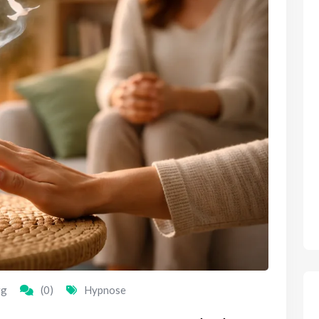
rg
(0)
Hypnose