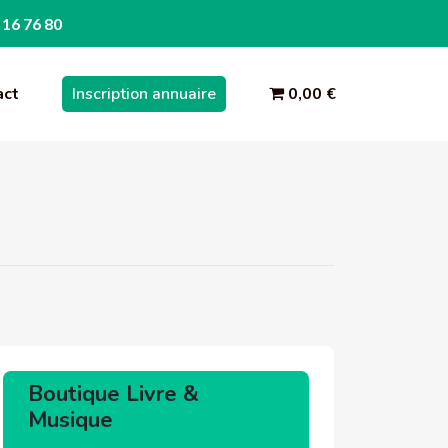
 16 76 80
act
Inscription annuaire
0,00 €
Boutique Livre &
Musique