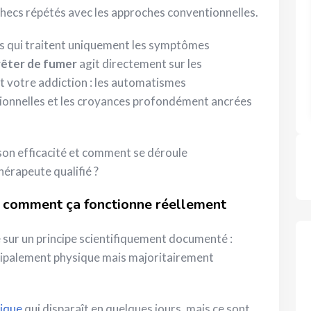
hecs répétés avec les approches conventionnelles.
es qui traitent uniquement les symptômes
rêter de fumer
agit directement sur les
 votre addiction : les automatismes
onnelles et les croyances profondément ancrées
 son efficacité et comment se déroule
érapeute qualifié ?
: comment ça fonctionne réellement
sur un principe scientifiquement documenté :
cipalement physique mais majoritairement
mique
qui disparaît en quelques jours, mais ce sont