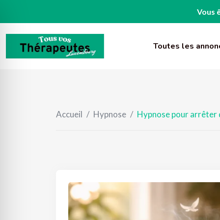
Vous ê
Skip
to
Toutes les annon
content
Accueil
/
Hypnose
/
Hypnose pour arrêter