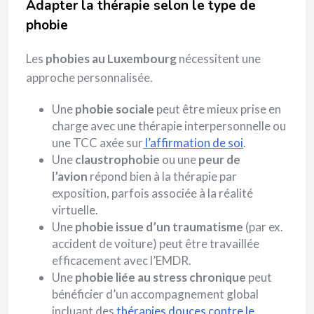
Adapter la thérapie selon le type de
phobie
Les
phobies au Luxembourg
nécessitent une
approche personnalisée.
Une
phobie sociale
peut être mieux prise en
charge avec une thérapie interpersonnelle ou
une TCC axée sur
l’affirmation de soi
.
Une
claustrophobie
ou une
peur de
l’avion
répond bien à la thérapie par
exposition, parfois associée à la réalité
virtuelle.
Une
phobie issue d’un traumatisme
(par ex.
accident de voiture) peut être travaillée
efficacement avec l’EMDR.
Une
phobie liée au stress chronique
peut
bénéficier d’un accompagnement global
incluant des
thérapies douces contre le