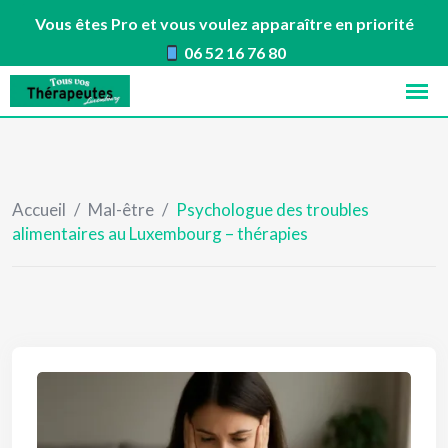
Vous êtes Pro et vous voulez apparaître en priorité
06 52 16 76 80
Skip
to
content
Accueil
/
Mal-être
/
Psychologue des troubles
alimentaires au Luxembourg – thérapies