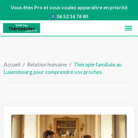
Vous êtes Pro et vous voulez apparaître en priorité
06 52 16 76 80
Skip
to
content
Accueil
/
Relation humaine
/
Thérapie familiale au
Luxembourg pour comprendre vos proches