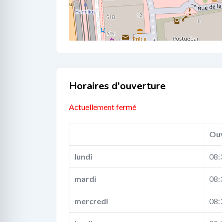
Business Hours
Actuellement fermé
Ou
lundi
08:
mardi
08:
mercredi
08: