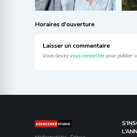
120
€
_
Laisser un commentaire
Vous devez
vous connecter
pour publier 
S’IN
L’AN
Médiastratégie - Éditeur -