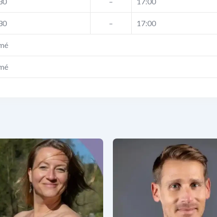
30
–
17:00
30
–
17:00
mé
mé
via Joris
Oxyzen
l y a 1 an
il y a 1 an
Aromathérapie
,
Thérapies
Naturopathie
,
Thérapies
relles
naturelles