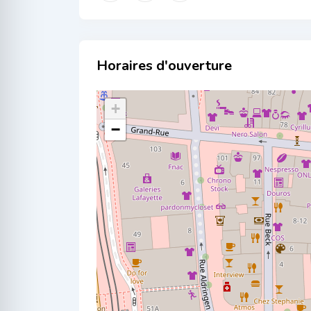
Localisation
+
−