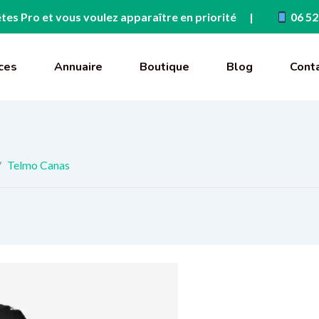
tes Pro et vous voulez apparaître en priorité
06 52
ces
Annuaire
Boutique
Blog
Cont
/
Telmo Canas