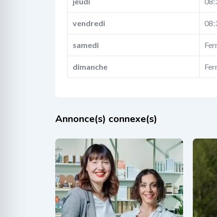
jeudi
08:
vendredi
08:
samedi
Fer
dimanche
Fer
Annonce(s) connexe(s)
Inspire Concept
Syl
il y a 1 an
i
Aromathérapie
,
Thérapies
naturelles
natu