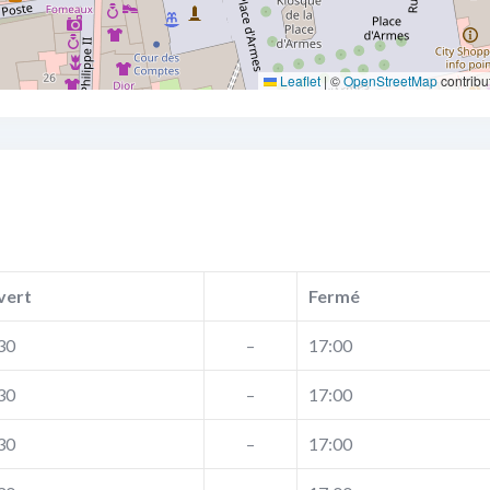
Leaflet
|
©
OpenStreetMap
contribu
vert
Fermé
30
–
17:00
30
–
17:00
30
–
17:00