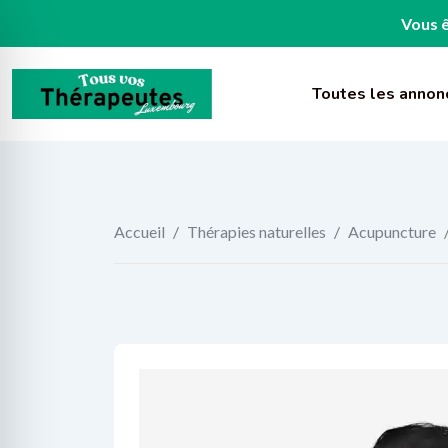
Vous ê
Skip
to
Toutes les annon
content
Accueil
/
Thérapies naturelles
/
Acupuncture