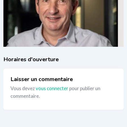
Programmation Neuro-Linguistique
il y a 6 mois
PNL (programmation neuro-linguistique)
,
Thérapies
mentales
80
€
_
Laisser un commentaire
Vous devez
vous connecter
pour publier un
commentaire.