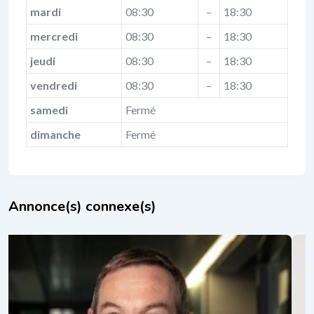
mardi
08:30
–
18:30
mercredi
08:30
–
18:30
jeudi
08:30
–
18:30
vendredi
08:30
–
18:30
samedi
Fermé
dimanche
Fermé
Annonce(s) connexe(s)
En vedette
Daniel Dries, Coach PNL Walferdange |