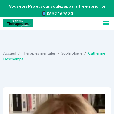
Vous êtes Pro et vous voulez apparaître en priorité
06 52 16 76 80
Skip
to
content
Accueil
/
Thérapies mentales
/
Sophrologie
/
Catherine
Deschamps