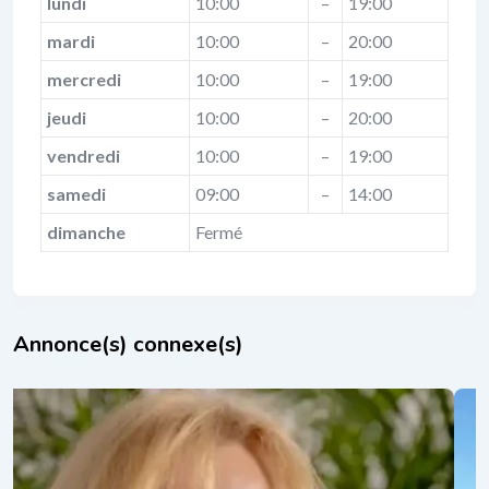
lundi
10:00
–
19:00
mardi
10:00
–
20:00
mercredi
10:00
–
19:00
jeudi
10:00
–
20:00
vendredi
10:00
–
19:00
samedi
09:00
–
14:00
dimanche
Fermé
Annonce(s) connexe(s)
Sylvie Tescher
il y a 1 an