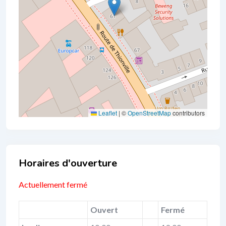
Leaflet
|
©
OpenStreetMap
contributors
Business Hours
Actuellement fermé
Ouvert
Fermé