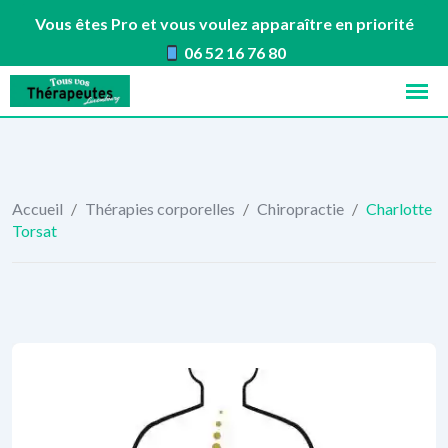
Vous êtes Pro et vous voulez apparaître en priorité
06 52 16 76 80
Skip
to
content
Accueil
/
Thérapies corporelles
/
Chiropractie
/
Charlotte
Torsat