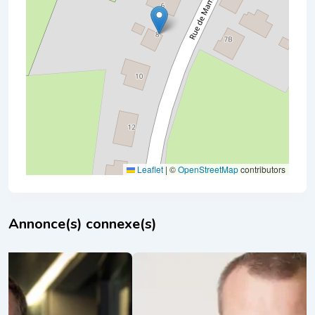
Leaflet
|
©
OpenStreetMap
contributors
Annonce(s) connexe(s)
Charles Petit-Debut
il y a 10 mois