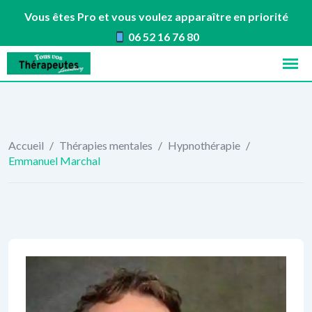
Vous êtes Pro et vous voulez apparaître en priorité
06 52 16 76 80
Skip
to
content
Accueil
/
Thérapies mentales
/
Hypnothérapie
/
Emmanuel Marchal