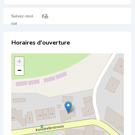
Localisation
+
−