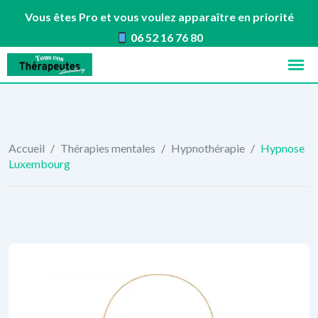
Vous êtes Pro et vous voulez apparaître en priorité
06 52 16 76 80
Skip
to
content
Accueil
/
Thérapies mentales
/
Hypnothérapie
/
Hypnose
Luxembourg