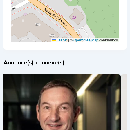
Leaflet
|
©
OpenStreetMap
contributors
Annonce(s) connexe(s)
En vedette
Daniel Dries, Coach PNL Walferdange |
Programmation Neuro-Linguistique
il y a 6 mois
PNL (programmation neuro-linguistique)
,
Thérapies