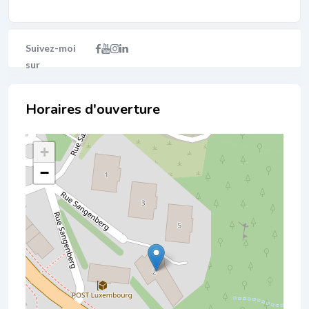
Localisation
+
−