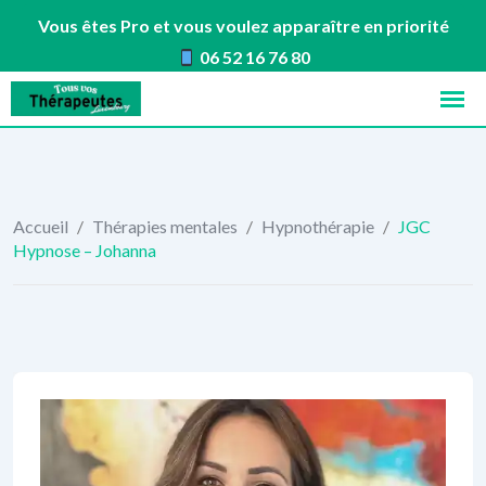
Vous êtes Pro et vous voulez apparaître en priorité
06 52 16 76 80
Skip
to
content
Accueil
/
Thérapies mentales
/
Hypnothérapie
/
JGC
Hypnose – Johanna