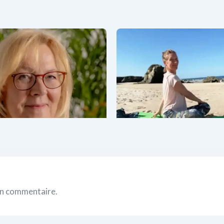
lvie Tescher
Christiane Goedert
Schmit
l y a 1 an
il y a 1 an
Thérapies corporelles
,
Yoga
Thérapies corporelles
,
Yog
un commentaire.