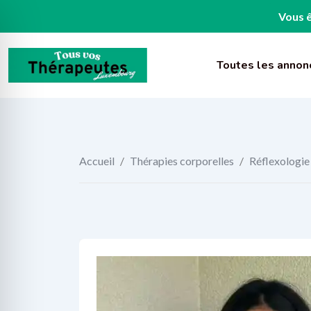
Vous ê
Skip
to
Toutes les annon
content
Accueil
/
Thérapies corporelles
/
Réflexologie