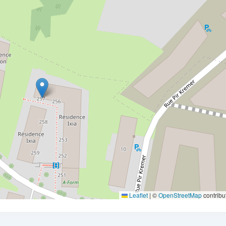
Leaflet
|
©
OpenStreetMap
contribu