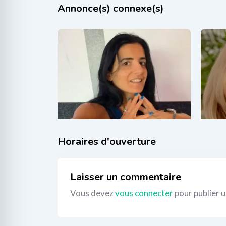
Annonce(s) connexe(s)
Anna-Maria Rocchio
Sy
il y a 1 an
i
Thérapies corporelles
,
Yoga
80
€
_
Laisser un commentaire
Vous devez
vous connecter
pour publier 