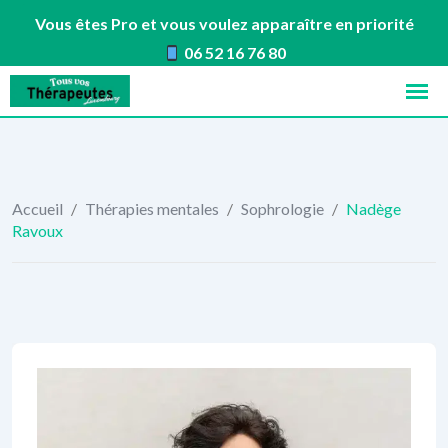
Vous êtes Pro et vous voulez apparaître en priorité
06 52 16 76 80
Skip
to
content
Accueil
/
Thérapies mentales
/
Sophrologie
/
Nadège
Ravoux