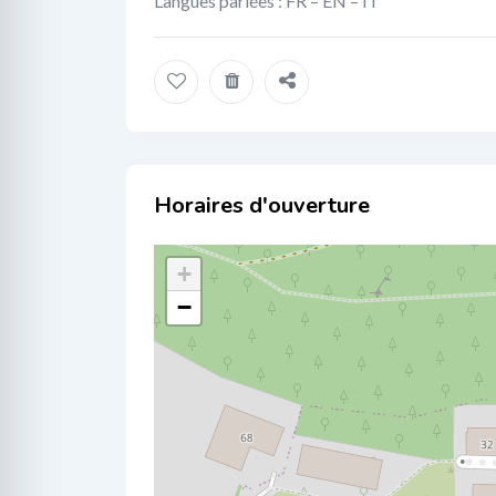
Langues parlées : FR – EN – IT
Localisation
+
−