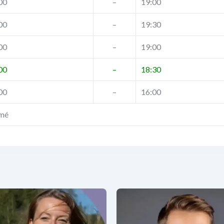
00
–
19:00
00
–
19:30
00
–
19:00
00
–
18:30
00
–
16:00
mé
via Joris
Oxyzen