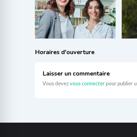
il y a 1 an
i
Aromathérapie
,
Thérapies
naturelles
natu
120
€
_
Laisser un commentaire
Vous devez
vous connecter
pour publier 