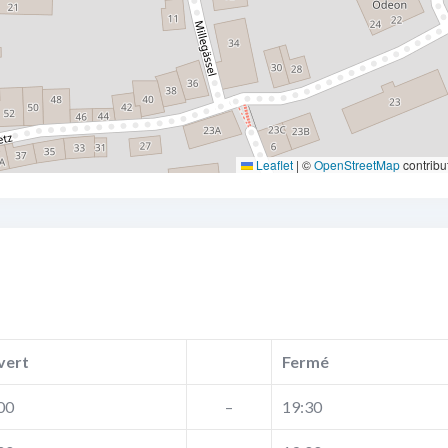
Leaflet
|
©
OpenStreetMap
contribu
vert
Fermé
00
–
19:30