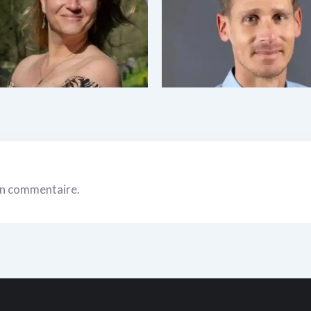
l y a 1 an
il y a 1 an
Aromathérapie
,
Thérapies
Naturopathie
,
Thérapies
relles
naturelles
un commentaire.