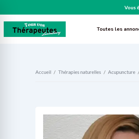
Vous ê
Skip
to
Toutes les annon
content
Accueil
/
Thérapies naturelles
/
Acupuncture