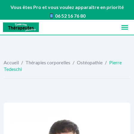
Vous êtes Pro et vous voulez apparaître en priorité
06 52 16 76 80
Skip
to
content
Accueil
/
Thérapies corporelles
/
Ostéopathie
/
Pierre
Tedeschi