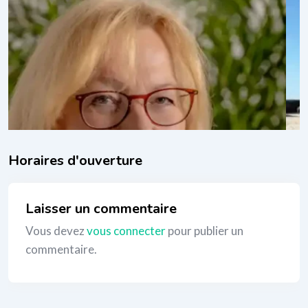
Sylvie Tescher
il y a 1 an
Thérapies corporelles
,
Yoga
_
Laisser un commentaire
Vous devez
vous connecter
pour publier un
commentaire.