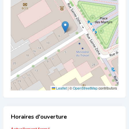
Leaflet
|
©
OpenStreetMap
contributors
Business Hours
Actuellement fermé