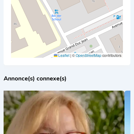
Leaflet
|
©
OpenStreetMap
contributors
Annonce(s) connexe(s)
Sylvie Tescher
il y a 1 an
Thérapies corporelles
,
Yoga