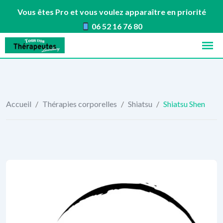
Vous êtes Pro et vous voulez apparaître en priorité
06 52 16 76 80
Skip
to
content
Accueil
/
Thérapies corporelles
/
Shiatsu
/
Shiatsu Shen