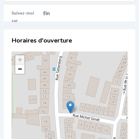
Localisation
+
−