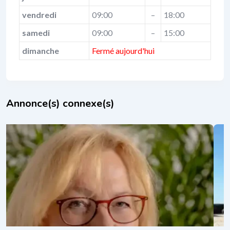
vendredi
09:00
–
18:00
samedi
09:00
–
15:00
dimanche
Fermé aujourd'hui
Annonce(s) connexe(s)
Sylvie Tescher
il y a 1 an
Thérapies corporelles
,
Yoga