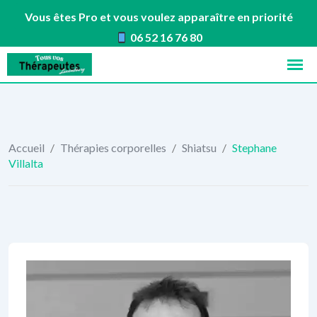
Vous êtes Pro et vous voulez apparaître en priorité
06 52 16 76 80
Skip
to
content
Accueil
/
Thérapies corporelles
/
Shiatsu
/
Stephane
Villalta