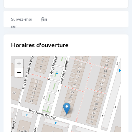
Localisation
+
−