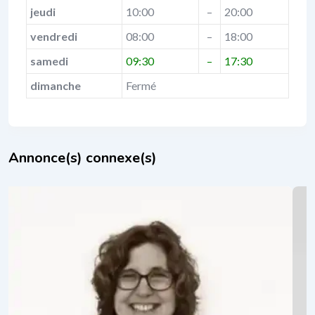
jeudi
10:00
–
20:00
vendredi
08:00
–
18:00
samedi
09:30
–
17:30
dimanche
Fermé
Annonce(s) connexe(s)
Frédérique Degand
il y a 1 an
Coaching de vie
,
Thérapies relationnelles