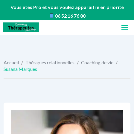
Vous êtes Pro et vous voulez apparaître en priorité
06 52 16 76 80
Skip
to
content
Accueil
/
Thérapies relationnelles
/
Coaching de vie
/
Susana Marques