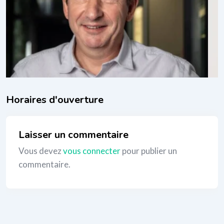
mentales
 mois
rogrammation neuro-linguistique)
,
Thérapies
_
Laisser un commentaire
Vous devez
vous connecter
pour publier un
commentaire.