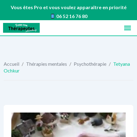
Vous êtes Pro et vous voulez apparaître en priorité
06 52 16 76 80
Skip
to
content
Accueil
/
Thérapies mentales
/
Psychothérapie
/
Tetyana
Ochkur