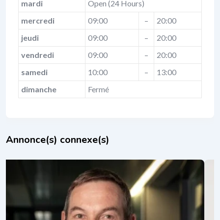
mardi
Open (24 Hours)
mercredi
09:00
–
20:00
jeudi
09:00
–
20:00
vendredi
09:00
–
20:00
samedi
10:00
–
13:00
dimanche
Fermé
Annonce(s) connexe(s)
Charles P
e
il y a 10 mo
Dries, Coach PNL Walferdange |
mation Neuro-Linguistique
PNL (progr