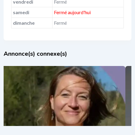
vendredi
Fermé
samedi
Fermé aujourd'hui
dimanche
Fermé
Annonce(s) connexe(s)
Sylvia Joris
il y a 1 an
Aromathérapie
,
Thérapies naturelles