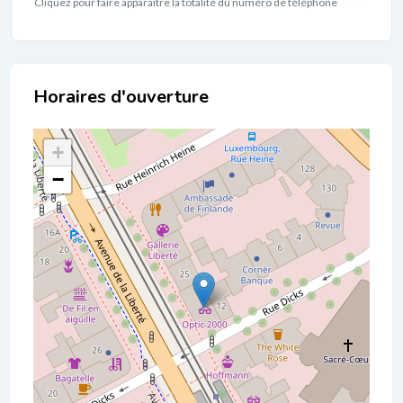
Cliquez pour faire apparaître la totalité du numéro de téléphone
Localisation
+
−