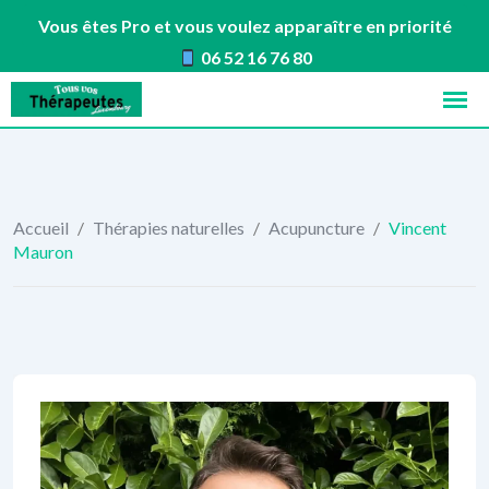
Vous êtes Pro et vous voulez apparaître en priorité
06 52 16 76 80
Skip
to
content
Accueil
/
Thérapies naturelles
/
Acupuncture
/
Vincent
Mauron