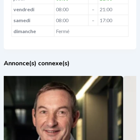
vendredi
08:00
–
21:00
samedi
08:00
–
17:00
dimanche
Fermé
Annonce(s) connexe(s)
Charles Petit-Debut
il y a 10 mois
erdange |
tique
PNL (programmation neuro-linguistique)
,
mentales
que)
,
Thérapies