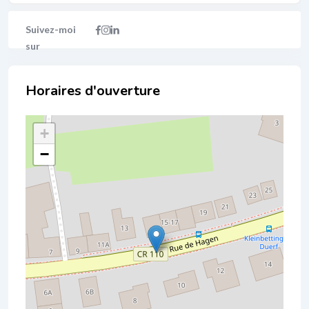
Localisation
+
−