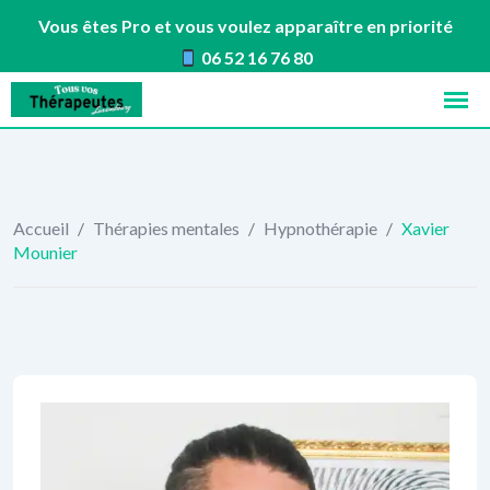
Vous êtes Pro et vous voulez apparaître en priorité
06 52 16 76 80
Skip
to
content
Accueil
/
Thérapies mentales
/
Hypnothérapie
/
Xavier
Mounier