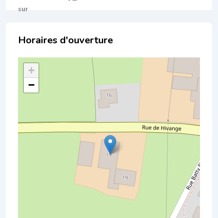
Localisation
+
−