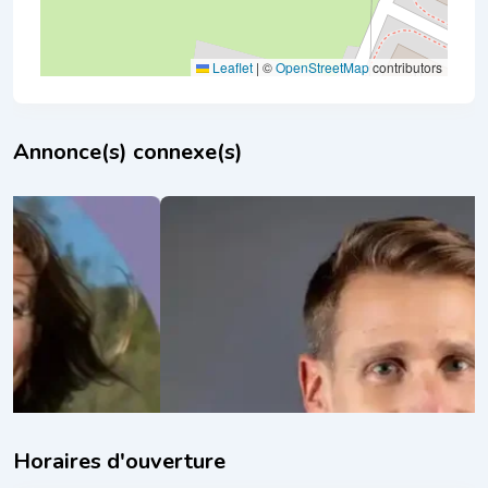
Leaflet
|
©
OpenStreetMap
contributors
Annonce(s) connexe(s)
Oxyzen
il y a 1 an
Naturopathie
,
Thérapies naturelles
_