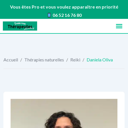
Vous êtes Pro et vous voulez apparaître en priorité
06 52 16 76 80
Skip
to
content
Accueil
/
Thérapies naturelles
/
Reiki
/
Daniela Oliva