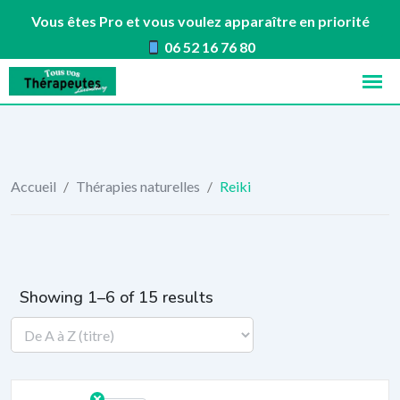
Vous êtes Pro et vous voulez apparaître en priorité
06 52 16 76 80
Skip
to
content
Accueil
/
Thérapies naturelles
/
Reiki
Showing 1–6 of 15 results