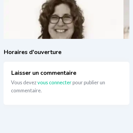
il y a 1 an
il 
Coaching de vie
,
Thérapies relationnelles
Co
_
Laisser un commentaire
Vous devez
vous connecter
pour publier un
commentaire.