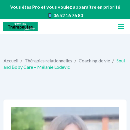
Vous êtes Pro et vous voulez apparaître en priorité
06 52 16 76 80
Skip
to
content
Accueil
/
Thérapies relationnelles
/
Coaching de vie
/
Soul
and Boby Care – Mélanie Lodevic