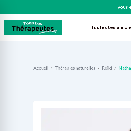
Vous ê
Skip
to
Toutes les annon
content
Accueil
/
Thérapies naturelles
/
Reiki
/
Natha