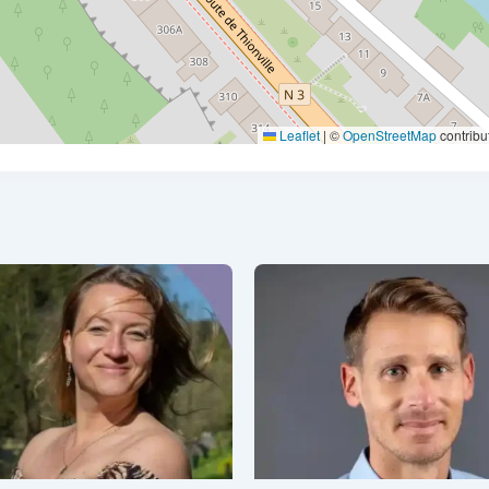
Leaflet
|
©
OpenStreetMap
contribu
via Joris
Oxyzen
l y a 1 an
il y a 1 an
Aromathérapie
,
Thérapies
Naturopathie
,
Thérapies
relles
naturelles