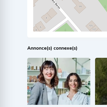
Annonce(s) connexe(s)
Inspire Concept
Syl
il y a 1 an
i
Aromathérapie
,
Thérapies
naturelles
natu
120
€