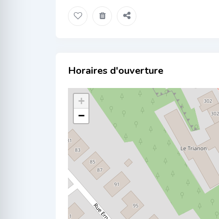
Localisation
+
−